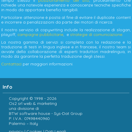
tempo stesso il
posizionamento del sito
, procedimento che
richiede una notevole esperienza e conoscenze tecniche specifiche
in modo da apportare benefici tangibili.
Particolare attenzione è posta al fine di evitare il duplicate content
e incorrere a penalizzazioni da parte dei motori di ricerca.
Il nostro servizio di copywriting include la realizzazione di slogan,
playoff,
campagne pubblicitarie
, e
strategie di comunicazione
.
La nostra gamma di servizi si completa con la redazione e la
traduzione di testi in lingua inglese e in francese, il nostro team si
avvale della collaborazione di esperti traduttori madrelingua, in
modo da garantire la perfetta traduzione degli stessi.
Contattaci
per maggiori informazioni.
Info
Copyright © 1998 - 2026
Os2 srl web & marketing
una divisione di
BTW software house - Sys-Dat Group
P. I.V.A.: 07498440960
Palermo – Italy
privacy
|
Cookies
|
Dati Legali