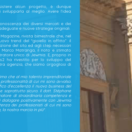
sistere alcun progetto, è dunque
 svilupparla al meglio. Avere l’idea
onoscenza dei diversi mercati e dei
 adeguate e nuove strategie originali.
agazine, rivista bimestrale che, nel
 trend del “gioiello in affitto”: il
zione del sito ed agli step necessari
a a Marco Matranga, il noto e stimato
tratore unico di Jewmia. E, proprio in
2 ha rivestito per lo sviluppo del
tra agenzia, che siamo orgogliosi di
rima che al mio talento imprenditoriale
 professionalità di cui mi sono avvalso.
ico d’eccellenza il nuovo business del
e soprattutto sicuro. Il dott. Stéphane
matore di straordinaria competenza e
 di dialogare positivamente con Jewmia
enza dei professionisti di cui mi sono
 la nostra marcia in più
“.