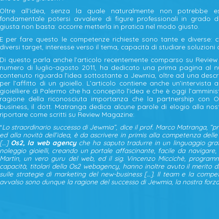
Oltre all’idea, senza la quale naturalmente non potrebbe e
fondamentale potersi avvalere di figure professionali in grado di
giusta non basta: occorre metterla in pratica nel modo giusto.
E per fare questo le competenze richieste sono tante e diverse: c
diversi target, interesse verso il tema, capacità di studiare soluzioni
Di questo parla anche l’articolo recentemente comparso su Review M
numero di luglio-agosto 2011, ha dedicato una prima pagina al nuovo
contenuto riguarda l’idea sottostante a Jewmia, oltre ad una descri
per l’affitto di un gioiello. L’articolo contiene anche un’intervist
gioielliere di Palermo che ha concepito l’idea e che è oggi l’amminis
ragione della riconosciuta importanza che la partnership con Os
business, il dott. Matranga dedica alcune parole di elogio alla nos
riportare come scritti su Review Magazine:
“
Lo straordinario successo di Jewmia”, dice il prof. Marco Matranga, “p
ed alla novità dell’idea, è da ascrivere in primis alla competenza delle
[…]
Os2, la web agency
che ha saputo tradurre in un linguaggio graf
noleggio gioielli, creando un portale affascinante, facile da navigare, 
Martin, un vero guru del web, ed il sig. Vincenzo Miccichè, program
capacità, titolari della Os2 webagency, hanno inoltre avuto il merito
sulle strategie di marketing del new-business […]. Il team e la compet
avvalso sono dunque la ragione del successo di Jewmia, la nostra forza,