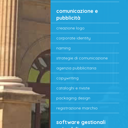
comunicazione e
pubblicità
creazione logo
corporate identity
naming
strategie di comunicazione
agenzia pubblicitaria
copywriting
cataloghi e riviste
packaging design
registrazione marchio
software gestionali