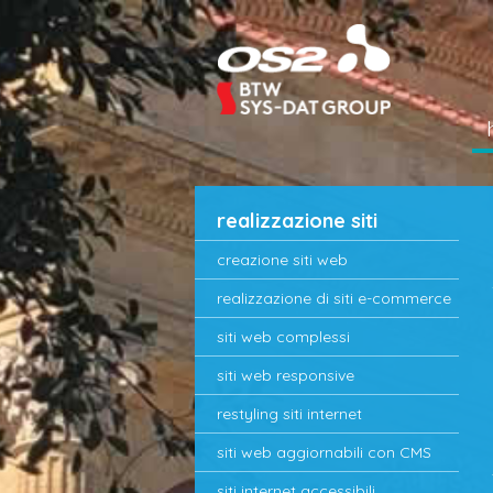
realizzazione siti
creazione siti web
realizzazione di siti e-commerce
siti web complessi
siti web responsive
restyling siti internet
siti web aggiornabili con CMS
siti internet accessibili