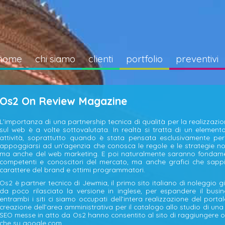
home
chi siamo
clienti
portfolio
preventivi
Os2 On Review Magazine
L’importanza di una partnership tecnica di qualità per la realizzaz
sul web è a volte sottovalutata. In realtà si tratta di un elemento
attività, soprattutto quando è stata pensata esclusivamente per l
appoggiarsi ad un’agenzia che conosca le regole e le strategie no
ma anche del web marketing. E poi naturalmente saranno fondame
competenti e conoscitori del mercato, ma anche grafici che sappian
carattere del brand e ottimi programmatori.
Os2 è partner tecnico di Jewmia, il primo sito italiano di noleggio gi
da poco rilasciato la versione in inglese, per espandere il busin
entrambi i siti ci siamo occupati dell’intera realizzazione del port
creazione dell’area amministrativa per il catalogo allo studio di una ne
SEO messe in atto da Os2 hanno consentito al sito di raggiungere ott
che su google.com .