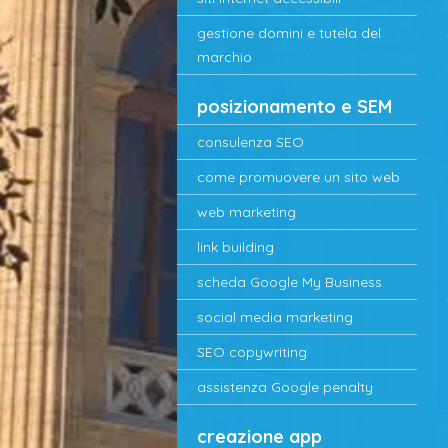
gestione domini e tutela del
marchio
posizionamento e SEM
consulenza SEO
come promuovere un sito web
web marketing
link building
scheda Google My Business
social media marketing
SEO copywriting
assistenza Google penalty
creazione app