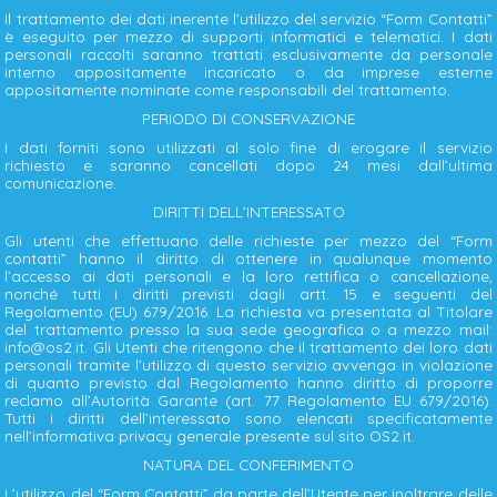
Il trattamento dei dati inerente l’utilizzo del servizio “Form Contatti”
è eseguito per mezzo di supporti informatici e telematici. I dati
personali raccolti saranno trattati esclusivamente da personale
interno appositamente incaricato o da imprese esterne
appositamente nominate come responsabili del trattamento.
PERIODO DI CONSERVAZIONE
I dati forniti sono utilizzati al solo fine di erogare il servizio
richiesto e saranno cancellati dopo 24 mesi dall’ultima
comunicazione.
DIRITTI DELL’INTERESSATO
Gli utenti che effettuano delle richieste per mezzo del “Form
contatti” hanno il diritto di ottenere in qualunque momento
l’accesso ai dati personali e la loro rettifica o cancellazione,
nonché tutti i diritti previsti dagli artt. 15 e seguenti del
Regolamento (EU) 679/2016. La richiesta va presentata al Titolare
del trattamento presso la sua sede geografica o a mezzo mail:
info@os2.it. Gli Utenti che ritengono che il trattamento dei loro dati
personali tramite l’utilizzo di questo servizio avvenga in violazione
di quanto previsto dal Regolamento hanno diritto di proporre
reclamo all’Autorità Garante (art. 77 Regolamento EU 679/2016).
Tutti i diritti dell’interessato sono elencati specificatamente
nell’informativa privacy generale presente sul sito OS2.it.
NATURA DEL CONFERIMENTO
L’utilizzo del “Form Contatti” da parte dell’Utente per inoltrare delle