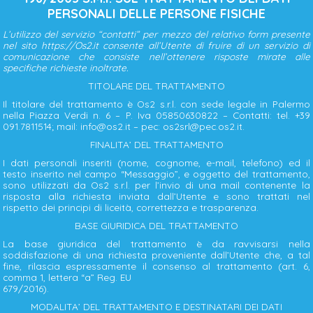
PERSONALI DELLE PERSONE FISICHE
L’utilizzo del servizio “contatti” per mezzo del relativo form presente
nel sito https://Os2.it consente all’Utente
di fruire di un servizio di
comunicazione che consiste nell’ottenere risposte mirate alle
specifiche richieste
inoltrate.
TITOLARE DEL TRATTAMENTO
Il titolare del trattamento è Os2 s.r.l. con sede legale in Palermo
nella Piazza Verdi n. 6 – P. Iva 05850630822 – Contatti: tel. +39
091.7811514; mail: info@os2.it – pec: os2srl@pec.os2.it.
FINALITA’ DEL TRATTAMENTO
I dati personali inseriti (nome, cognome, e-mail, telefono) ed il
testo inserito nel campo “Messaggio”, e oggetto del trattamento,
sono utilizzati da Os2 s.r.l. per l’invio di una mail contenente la
risposta alla richiesta inviata dall’Utente e sono trattati nel
rispetto dei principi di liceità, correttezza e trasparenza.
BASE GIURIDICA DEL TRATTAMENTO
La base giuridica del trattamento è da ravvisarsi nella
soddisfazione di una richiesta proveniente dall’Utente che, a tal
fine, rilascia espressamente il consenso al trattamento (art. 6,
comma 1, lettera “a” Reg. EU
679/2016).
MODALITA’ DEL TRATTAMENTO E DESTINATARI DEI DATI