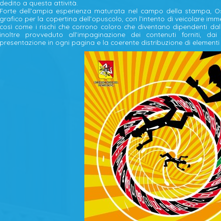
dedito a questa attività.
Forte dell’ampia esperienza maturata nel campo della stampa, Os
grafico per la copertina dell’opuscolo, con l’intento di veicolare i
così come i rischi che corrono coloro che diventano dipendenti dal
inoltre provveduto all’impaginazione dei contenuti forniti, dai t
presentazione in ogni pagina e la coerente distribuzione di elementi v