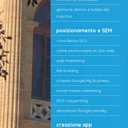
gestione domini e tutela del
marchio
posizionamento e SEM
consulenza SEO
come promuovere un sito web
web marketing
link building
scheda Google My Business
social media marketing
SEO copywriting
assistenza Google penalty
creazione app