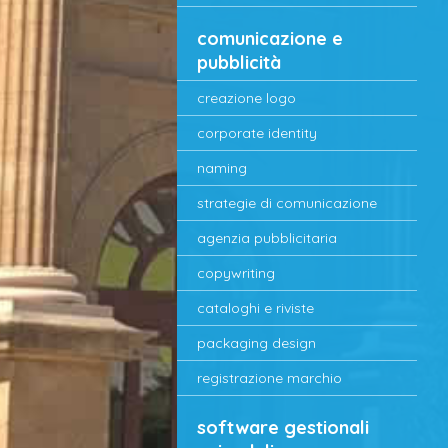
comunicazione e
pubblicità
creazione logo
corporate identity
naming
strategie di comunicazione
agenzia pubblicitaria
copywriting
cataloghi e riviste
packaging design
registrazione marchio
software gestionali