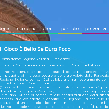
home
chi siamo
clienti
portfolio
preventivi
Il Gioco È Bello Se Dura Poco
Committente: Regione Siciliana – Presidenza
Progetto: Grafica e impaginazione opuscolo “Il gioco è bello se dur
La nostra agenzia è stata entusiasta di partecipare ancora una vol
un progetto di interesse sociale e generale voluto dalla Fondazio
Regione Siciliana, con cui Os2 collabora ormai regolarmente per alt
come il portale IoConsumatore.
Questa volta l’attenzione si è concentrata sulla sempre più pro
dipendenza dal gioco d’azzardo, dipendenza che purtroppo registr
ultimi anni. Al fine di contribuire alla sensibilizzazione della citta
connessi alla cosiddetta “ludopatia”, la Regione Siciliana e la 
creazione di un opuscolo, eloquentemente intitolato “Il gioco è bel
illustrare i problemi derivanti dalla dipendenza dal gioco d’azzardo e d