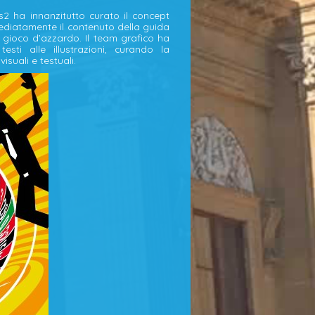
2 ha innanzitutto curato il concept
mmediatamente il contenuto della guida
 gioco d’azzardo. Il team grafico ha
esti alle illustrazioni, curando la
isuali e testuali.