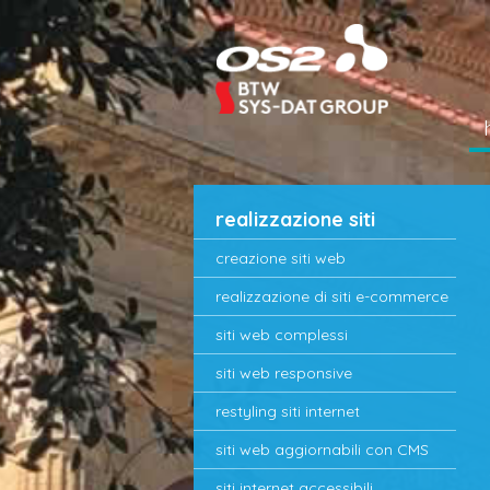
realizzazione siti
creazione siti web
realizzazione di siti e-commerce
siti web complessi
siti web responsive
restyling siti internet
siti web aggiornabili con CMS
siti internet accessibili