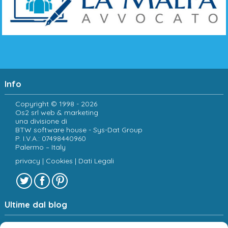
Info
Copyright © 1998 - 2026
Os2 srl web & marketing
una divisione di
BTW software house - Sys-Dat Group
P. I.V.A.: 07498440960
Palermo – Italy
privacy
|
Cookies
|
Dati Legali
Ultime dal blog
Sociologia e new media: verso una spiegazione dei