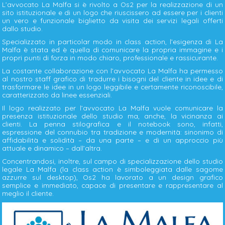
L’avvocato La Malfa si è rivolto a Os2 per la realizzazione di un
sito istituzionale e di un logo che riuscissero ad essere per i clienti
un vero e funzionale biglietto da visita dei servizi legali offerti
dallo studio.
Specializzato in particolar modo in class action, l’esigenza di La
Malfa è stata ed è quella di comunicare la propria immagine e i
propri punti di forza in modo chiaro, professionale e rassicurante.
La costante collaborazione con l’avvocato La Malfa ha permesso
al nostro staff grafico di tradurre i bisogni del cliente in idee e di
trasformare le idee in un logo leggibile e certamente riconoscibile,
caratterizzato da linee essenziali.
Il logo realizzato per l’avvocato La Malfa vuole comunicare la
presenza istituzionale dello studio ma, anche, la vicinanza ai
clienti. La penna stilografica e il notebook sono, infatti,
espressione del connubio tra tradizione e modernità: sinonimo di
affidabilità e solidità – da una parte – e di un approccio più
attuale e dinamico – dall’altra.
Concentrandosi, inoltre, sul campo di specializzazione dello studio
legale La Malfa (la class action è simboleggiata dalle sagome
azzurre sul desktop), Os2 ha lavorato a un design grafico
semplice e immediato, capace di presentare e rappresentare al
meglio il cliente.