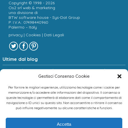
Copyright © 1998 - 2026
Os2 srl web & marketing
una divisione di
BTW software house - Sys-Dat Group
P. I.V.A.: 07498440960
Palermo – Italy
privacy
|
Cookies
|
Dati Legali
Ultime dal blog
Sociologia e new media: verso una spiegazione dei
fenomeni digitali.
Gestisci Consenso Cookie
Copyright: come tutelare le proprie foto e il proprio sito
web
Per fornire le migliori esperienze, utilizziamo tecnologie come i cookie per
Ecommerce: come funziona l’interfacciamento tra sito
memorizzare e/o accedere alle informazioni del dispositivo. Il consenso a
e gestionale
queste tecnologie ci permetterà di elaborare dati come il comportamento di
navigazione o ID unici su questo sito. Non acconsentire o ritirare il consenso
può influire negativamente su alcune caratteristiche e funzioni.
Scopri chi ci ha scelto!
OS2, presenta alcuni dei clienti che gli hanno dato fiducia
Accetta
e per i quali ha curato la comunicazione, l'immagine, il