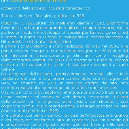
Link:
www.brunifarmaresearch.com
Categoria della società: Industria farmaceutica
Tipo di soluzione: Restyling grafico sito B2B
OBIETTIVI E SOLUZIONI: Da molti anni cliente di Os2, Brunifarma
Research è ad oggi una grande realtà nel campo farmaceutico, in
particolar modo nello sviluppo di dossier per farmaci generici, ed
è stata la prima in Europa a sviluppare e commercializzare il
Nitropatch, cerotto alla nitroglicerina.
Il primo sito Brunifarma è stato realizzato da Os2 nel 2006; alla
prima versione è seguito un importante restyling nel 2009 oltre ad
altri interventi in itinere durante gli ultimi anni, come il restyling
della corporate identity del 2010 e la creazione sul sito di un’area
riservata che consente ai clienti di scaricare documenti di vario
genere.
La dirigenza dell’azienda, particolarmente attenta alle nuove
tendenze del web e alla presentazione della sua immagine sul
web, ha richiesto nel 2012 un restyling grafico del sito, non
soltanto relativo alla home page ma a tutte le pagine presenti.
Os2 ha pertanto provveduto ad effettuare uno studio iniziale delle
ultime tendenze nel campo del web design, incrociando i risultati
dello studio con le esigenze della società committente, il suo
corporate profile, la sua brand identity e il target specifico del sito
(che è a tutti gli effetti un B2B).
Si è optato così per un cambio radicale dell’impostazione grafica
e dei colori, per conferire al sito un carattere più istituzionale ed
internazionale, come è giusto per un’azienda di alto profilo quale
è Brunifarma; l’ampio slide-show dinamizza la home page e