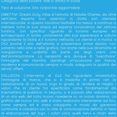
Categoria della società: Ville in affitto in Sicilia
Tipo di soluzione: Sito corporate aggiornabile
OBIETTIVI: Dream Sicily Villas è l’attività di Natalie Charles, da oltre
vent’anni esperta tour operator in Sicilia con clientela
internazionale. In questa iniziativa Nathalie ha messo e continua a
mettere tutta la sua ampia ed esperta conoscenza del settore
turistico, con specifico riguardo al turismo europeo ed
extraeuropeo in Sicilia, unitamente alla sua esperienza e cultura
riguardante la Sicilia e il turismo nell’isola. La cliente si è rivolta a
Os2 poichè il sito dell’attività si presentava ormai datato non
soltanto nello stile e nella grafica, ma anche nelle sue dinamiche di
navigazione e usabilità da parte sia degli utenti che
dell’amministratore. La necessità era dunque di “svecchiare”
l’immagine del marchio, dandogli un’accezione più fresca,
moderna e comunicando sempre in modo adeguato la qualità dei
servizi offerti.
SOLUZIONI: L’intervento di Os2 ha riguardato innanzitutto
l’immagine di marca, che si è tradotta in primis con la
realizzazione di un nuovo logo in grado di rendere al meglio i
valori che la cliente ha specificato come fondamentali da
trasmettere al pubblico. In seguito, si è passati alla realizzazione
di un sito web del tutto nuovo, risiedente su un nuovo dominio. La
grafica del nuovo sito web è stata realizzata interamente ad hoc,
come sempre, ed è stata sviluppata in modo da garantire
continuità e coerenza con lo stile di comunicazione definito in fase
di elaborazione del logo. I colori sono quelli tenui e chiari delle