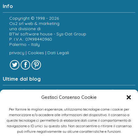
Info
Copyright © 1998 - 2026
Os2 srl web & marketing
una divisione di
BTW software house - Sys-Dat Group
P. I.V.A.: 07498440960
Palermo – Italy
privacy
|
Cookies
|
Dati Legali
Ultime dal blog
Sociologia e new media: verso una spiegazione dei
fenomeni digitali.
Gestisci Consenso Cookie
Copyright: come tutelare le proprie foto e il proprio sito
web
Per fornire le migliori esperienze, utilizziamo tecnologie come i cookie per
Ecommerce: come funziona l’interfacciamento tra sito
memorizzare e/o accedere alle informazioni del dispositivo. Il consenso a
e gestionale
queste tecnologie ci permetterà di elaborare dati come il comportamento di
navigazione o ID unici su questo sito. Non acconsentire o ritirare il consenso
può influire negativamente su alcune caratteristiche e funzioni.
Scopri chi ci ha scelto!