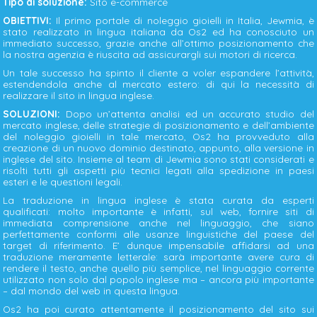
Tipo di soluzione:
Sito e-commerce
OBIETTIVI:
Il primo portale di noleggio gioielli in Italia, Jewmia, è
stato realizzato in lingua italiana da Os2 ed ha conosciuto un
immediato successo, grazie anche all’ottimo posizionamento che
la nostra agenzia è riuscita ad assicurargli sui motori di ricerca.
Un tale successo ha spinto il cliente a voler espandere l’attività,
estendendola anche al mercato estero: di qui la necessità di
realizzare il sito in lingua inglese.
SOLUZIONI:
Dopo un’attenta analisi ed un accurato studio del
mercato inglese, delle strategie di posizionamento e dell’ambiente
del noleggio gioielli in tale mercato, Os2 ha provveduto alla
creazione di un nuovo dominio destinato, appunto, alla versione in
inglese del sito. Insieme al team di Jewmia sono stati considerati e
risolti tutti gli aspetti più tecnici legati alla spedizione in paesi
esteri e le questioni legali.
La traduzione in lingua inglese è stata curata da esperti
qualificati: molto importante è infatti, sul web, fornire siti di
immediata comprensione anche nel linguaggio, che siano
perfettamente conformi alle usanze linguistiche del paese del
target di riferimento. E’ dunque impensabile affidarsi ad una
traduzione meramente letterale: sarà importante avere cura di
rendere il testo, anche quello più semplice, nel linguaggio corrente
utilizzato non solo dal popolo inglese ma – ancora più importante
– dal mondo del web in questa lingua.
Os2 ha poi curato attentamente il posizionamento del sito sui