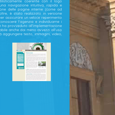
listicamente coerente con il logo
una navigazione intuitiva, rapida e
ione delle pagine interne (come ad
noltre, è stato realizzato in versione
 per assicurare un veloce reperimento
conoscere l’agenzia e individuarne i
team ha provveduto all’implementazione
zabile anche dai meno avvezzi all’uso
rà aggiungere testo, immagini, video,