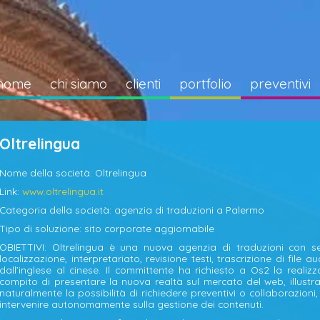
home
chi siamo
clienti
portfolio
preventivi
Oltrelingua
Nome della società: Oltrelingua
Link:
www.oltrelingua.it
Categoria della società: agenzia di traduzioni a Palermo
Tipo di soluzione: sito corporate aggiornabile
OBIETTIVI: Oltrelingua è una nuova agenzia di traduzioni con se
localizzazione, interpretariato, revisione testi, trascrizione di file a
dall’inglese al cinese. Il committente ha richiesto a Os2 la realiz
compito di presentare la nuova realtà sul mercato del web, illust
naturalmente la possibilità di richiedere preventivi o collaborazion
intervenire autonomamente sulla gestione dei contenuti.