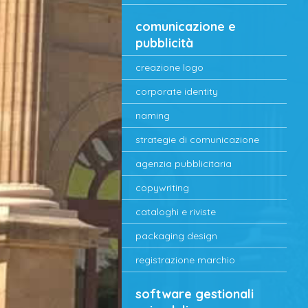
comunicazione e
pubblicità
creazione logo
corporate identity
naming
strategie di comunicazione
agenzia pubblicitaria
copywriting
cataloghi e riviste
packaging design
registrazione marchio
software gestionali