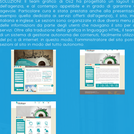
SOLUZIONI: Il team grafico di Os2 ha progettato un layout sti
dell’agenzia, e al contempo appetibile e in grado di garantire 
agevole. Particolare cura è stata prestata anche alla presentaz
esempio quella dedicata ai servizi offerti dall’agenzia); il sito, i
italiana e inglese. Le sezioni sono organizzate in due diversi menu
delle informazioni da parte degli utenti che navigano il sito per 
servizi. Oltre alla traduzione della grafica in linguaggio HTML, il 
di un sistema di gestione autonoma dei contenuti, facilmente utiliz
del pc o di internet: in questo modo, l’amministratore del sito pot
sezioni al sito in modo del tutto autonomo.