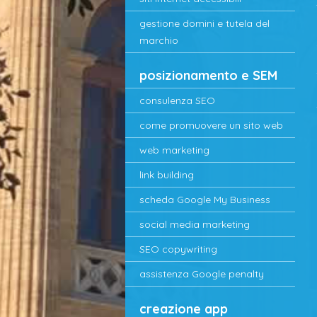
gestione domini e tutela del
marchio
posizionamento e SEM
consulenza SEO
come promuovere un sito web
web marketing
link building
scheda Google My Business
social media marketing
SEO copywriting
assistenza Google penalty
creazione app