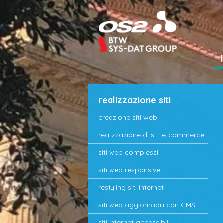
realizzazione siti
creazione siti web
realizzazione di siti e-commerce
siti web complessi
siti web responsive
restyling siti internet
siti web aggiornabili con CMS
siti internet accessibili