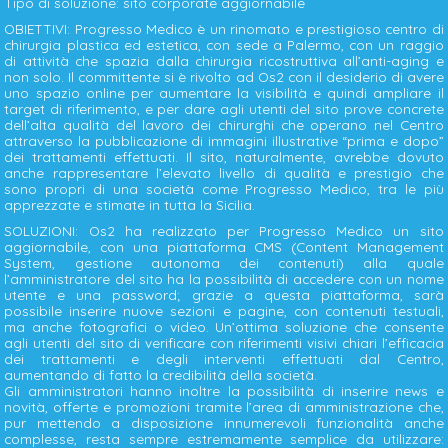
Tipo di soluzione: sito corporate aggiornabile
OBIETTIVI: Progresso Medico è un rinomato e prestigioso centro di
chirurgia plastica ed estetica, con sede a Palermo, con un raggio
di attività che spazia dalla chirurgia ricostruttiva all’anti-aging e
non solo. Il committente si è rivolto ad Os2 con il desiderio di avere
uno spazio online per aumentare la visibilità e quindi ampliare il
target di riferimento, e per dare agli utenti del sito prove concrete
dell’alta qualità del lavoro dei chirurghi che operano nel Centro
attraverso la pubblicazione di immagini illustrative “prima e dopo”
dei trattamenti effettuati. Il sito, naturalmente, avrebbe dovuto
anche rappresentare l’elevato livello di qualità e prestigio che
sono propri di una società come Progresso Medico, tra le più
apprezzate e stimate in tutta la Sicilia.
SOLUZIONI: Os2 ha realizzato per Progresso Medico un sito
aggiornabile, con una piattaforma CMS (Content Management
System, gestione autonoma dei contenuti) alla quale
l’amministratore del sito ha la possibilità di accedere con un nome
utente e una password; grazie a questa piattaforma, sarà
possibile inserire nuove sezioni e pagine, con contenuti testuali,
ma anche fotografici o video. Un’ottima soluzione che consente
agli utenti del sito di verificare con riferimenti visivi chiari l’efficacia
dei trattamenti e degli interventi effettuati dal Centro,
aumentando di fatto la credibilità della società.
Gli amministratori hanno inoltre la possibilità di inserire news e
novità, offerte e promozioni tramite l’area di amministrazione che,
pur mettendo a disposizione innumerevoli funzionalità anche
complesse, resta sempre estremamente semplice da utilizzare: