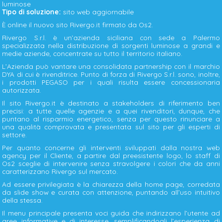
luminose
Tipo di soluzione:
sito web aggiornabile
È online il nuovo sito Rivergo.it firmato da Os2.
Rivergo S.r.l. è un’azienda siciliana con sede a Palermo
specializzata nella distribuzione di sorgenti luminose a grandi e
medie aziende, concentrate su tutto il territorio italiano.
L’Azienda può vantare una consolidata partnership con il marchio
DYA di cui è rivenditrice. Punto di forza di Rivergo S.r.l. sono, inoltre,
i prodotti PEGASO per i quali risulta essere concessionaria
autorizzata.
Il sito Rivergo.it è destinato a stakeholders di riferimento ben
precisi: a tutte quelle agenzie e a quei rivenditori, dunque, che
puntano al risparmio energetico, senza per questo rinunciare a
una qualità comprovata e presentata sul sito per gli esperti di
settore.
Per quanto concerne gli interventi sviluppati dalla nostra web
agency per il Cliente, a partire dal preesistente logo, lo staff di
Os2 sceglie di intervenire senza stravolgere i colori che da anni
caratterizzano Rivergo sul mercato.
Ad essere privilegiata è la chiarezza della home page, corredata
da slide show e curata con attenzione, puntando all’uso intuitivo
della stessa.
Il menu principale presenta voci guida che indirizzano l’utente ad
aree informative e di interesse, semplificandogli l’esperienza di