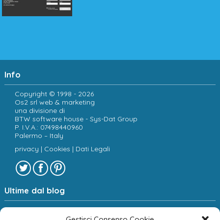
Info
Copyright © 1998 - 2026
Os2 srl web & marketing
una divisione di
BTW software house - Sys-Dat Group
P. I.V.A.: 07498440960
Palermo – Italy
privacy
|
Cookies
|
Dati Legali
Ultime dal blog
Sociologia e new media: verso una spiegazione dei
fenomeni digitali.
Gestisci Consenso Cookie