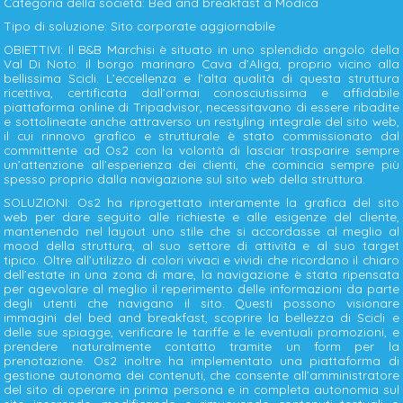
Categoria della società: Bed and breakfast a Modica
Tipo di soluzione: Sito corporate aggiornabile
OBIETTIVI: Il B&B Marchisi è situato in uno splendido angolo della
Val Di Noto: il borgo marinaro Cava d’Aliga, proprio vicino alla
bellissima Scicli. L’eccellenza e l’alta qualità di questa struttura
ricettiva, certificata dall’ormai conosciutissima e affidabile
piattaforma online di Tripadvisor, necessitavano di essere ribadite
e sottolineate anche attraverso un restyling integrale del sito web,
il cui rinnovo grafico e strutturale è stato commissionato dal
committente ad Os2 con la volontà di lasciar trasparire sempre
un’attenzione all’esperienza dei clienti, che comincia sempre più
spesso proprio dalla navigazione sul sito web della struttura.
SOLUZIONI: Os2 ha riprogettato interamente la grafica del sito
web per dare seguito alle richieste e alle esigenze del cliente,
mantenendo nel layout uno stile che si accordasse al meglio al
mood della struttura, al suo settore di attività e al suo target
tipico. Oltre all’utilizzo di colori vivaci e vividi che ricordano il chiaro
dell’estate in una zona di mare, la navigazione è stata ripensata
per agevolare al meglio il reperimento delle informazioni da parte
degli utenti che navigano il sito. Questi possono visionare
immagini del bed and breakfast, scoprire la bellezza di Scicli e
delle sue spiagge, verificare le tariffe e le eventuali promozioni, e
prendere naturalmente contatto tramite un form per la
prenotazione. Os2 inoltre ha implementato una piattaforma di
gestione autonoma dei contenuti, che consente all’amministratore
del sito di operare in prima persona e in completa autonomia sul