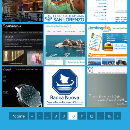
Pagine:
«
1
...
8
9
10
11
12
...
16
»