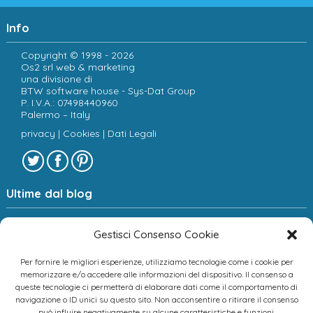
Info
Copyright © 1998 - 2026
Os2 srl web & marketing
una divisione di
BTW software house - Sys-Dat Group
P. I.V.A.: 07498440960
Palermo – Italy
privacy
|
Cookies
|
Dati Legali
Ultime dal blog
Sociologia e new media: verso una spiegazione dei
fenomeni digitali.
Gestisci Consenso Cookie
Copyright: come tutelare le proprie foto e il proprio sito
web
Per fornire le migliori esperienze, utilizziamo tecnologie come i cookie per
Ecommerce: come funziona l’interfacciamento tra sito
memorizzare e/o accedere alle informazioni del dispositivo. Il consenso a
e gestionale
queste tecnologie ci permetterà di elaborare dati come il comportamento di
navigazione o ID unici su questo sito. Non acconsentire o ritirare il consenso
può influire negativamente su alcune caratteristiche e funzioni.